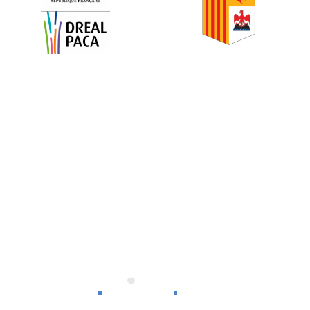
L'association
A propos
Nos actions
Le fonds de dotation
Nos publications
Nos partenaires
L'équipe
Fait avec
par
agence-artwork
.fr
Mentions légales
Politique de cookies
Politique de confidentialité